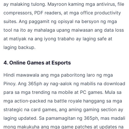
ay malaking tulong. Mayroon kaming mga antivirus, file
compressors, PDF readers, at mga office productivity
suites. Ang paggamit ng opisyal na bersyon ng mga
tool na ito ay mahalaga upang maiwasan ang data loss
at matiyak na ang iyong trabaho ay laging safe at
laging backup.
4. Online Games at Esports
Hindi mawawala ang mga paboritong laro ng mga
Pinoy. Ang 365ph ay nag-aalok ng mabilis na download
para sa mga trending na mobile at PC games. Mula sa
mga action-packed na battle royale hanggang sa mga
strategic na card games, ang aming gaming section ay
laging updated. Sa pamamagitan ng 365ph, mas madali
mong makukuha ang mga game patches at updates na