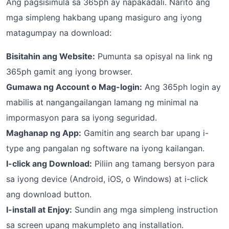
Ang pagsisimula sa 365ph ay napakadali. Narito ang
mga simpleng hakbang upang masiguro ang iyong
matagumpay na download:
Bisitahin ang Website:
Pumunta sa opisyal na link ng
365ph gamit ang iyong browser.
Gumawa ng Account o Mag-login:
Ang 365ph login ay
mabilis at nangangailangan lamang ng minimal na
impormasyon para sa iyong seguridad.
Maghanap ng App:
Gamitin ang search bar upang i-
type ang pangalan ng software na iyong kailangan.
I-click ang Download:
Piliin ang tamang bersyon para
sa iyong device (Android, iOS, o Windows) at i-click
ang download button.
I-install at Enjoy:
Sundin ang mga simpleng instruction
sa screen upang makumpleto ang installation.