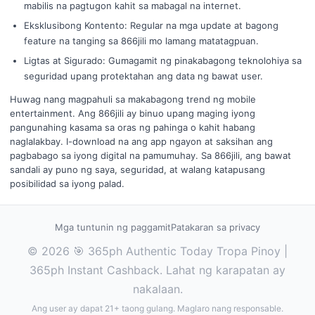
mabilis na pagtugon kahit sa mabagal na internet.
Eksklusibong Kontento: Regular na mga update at bagong
feature na tanging sa 866jili mo lamang matatagpuan.
Ligtas at Sigurado: Gumagamit ng pinakabagong teknolohiya sa
seguridad upang protektahan ang data ng bawat user.
Huwag nang magpahuli sa makabagong trend ng mobile
entertainment. Ang 866jili ay binuo upang maging iyong
pangunahing kasama sa oras ng pahinga o kahit habang
naglalakbay. I-download na ang app ngayon at saksihan ang
pagbabago sa iyong digital na pamumuhay. Sa 866jili, ang bawat
sandali ay puno ng saya, seguridad, at walang katapusang
posibilidad sa iyong palad.
Mga tuntunin ng paggamit
Patakaran sa privacy
© 2026 🎯 365ph Authentic Today Tropa Pinoy |
365ph Instant Cashback. Lahat ng karapatan ay
nakalaan.
Ang user ay dapat 21+ taong gulang. Maglaro nang responsable.