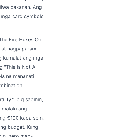
liwa pakanan. Ang
 mga card symbols
 The Fire Hoses On
o at nagpaparami
ang kumalat ang mga
 "This Is Not A
ls na mananatili
mbination.
ity." Ibig sabihin,
 malaki ang
ng €100 kada spin.
ong budget. Kung
din, pero mag-