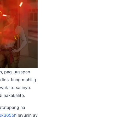
n, pag-uusapan
dios. Kung mahilig
ak ito sa inyo.
 nakakalito.
atatapang na
pk365ph
layunin ay