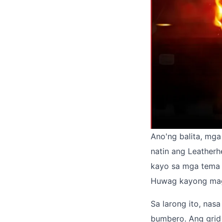
Ano'ng balita, mg
natin ang Leatherh
kayo sa mga tema 
Huwag kayong mag-a
Sa larong ito, nas
bumbero. Ang grid 