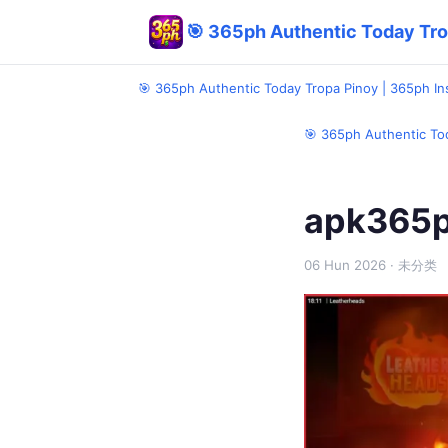
🎯 365ph Authentic Today Tro
🎯 365ph Authentic Today Tropa Pinoy | 365ph I
🎯 365ph Authentic To
apk365p
06 Hun 2026
· 未分类