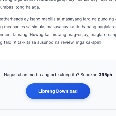
tumbas itong halaga.
atherheads ay isang mabilis at masayang laro na puno ng 
 mechanics sa simula, masasanay ka rin habang naglalaro.
ainment lamang. Huwag kalimutang mag-enjoy, maglaro nang
talo. Kita-kits sa susunod na review, mga ka-spin!
Nagustuhan mo ba ang artikulong ito? Subukan
365ph
Libreng Download