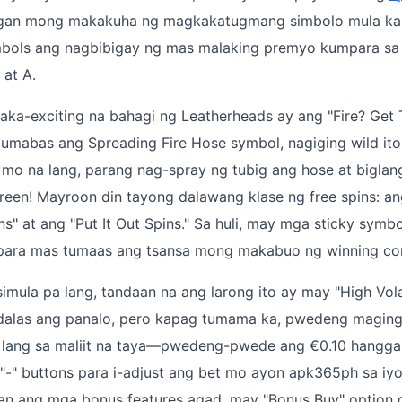
angan mong makakuha ng magkakatugmang simbolo mula ka
bols ang nagbibigay ng mas malaking premyo kumpara sa
 at A.
aka-exciting na bahagi ng Leatherheads ay ang "Fire? Get
g lumabas ang Spreading Fire Hose symbol, nagiging wild it
pin mo na lang, parang nag-spray ng tubig ang hose at bigl
reen! Mayroon din tayong dalawang klase ng free spins: ang
s" at ang "Put It Out Spins." Sa huli, may mga sticky symbo
para mas tumaas ang tsansa mong makabuo ng winning co
mula pa lang, tandaan na ang larong ito ay may "High Volatil
dalas ang panalo, pero kapag tumama ka, pwedeng maging
a lang sa maliit na taya—pwedeng-pwede ang €0.10 hangga
 "-" buttons para i-adjust ang bet mo ayon apk365ph sa iy
n ang mga bonus features agad, may "Bonus Buy" option 