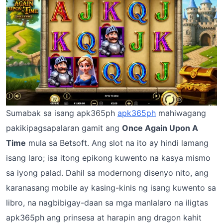
Sumabak sa isang apk365ph
apk365ph
mahiwagang
pakikipagsapalaran gamit ang
Once Again Upon A
Time
mula sa Betsoft. Ang slot na ito ay hindi lamang
isang laro; isa itong epikong kuwento na kasya mismo
sa iyong palad. Dahil sa modernong disenyo nito, ang
karanasang mobile ay kasing-kinis ng isang kuwento sa
libro, na nagbibigay-daan sa mga manlalaro na iligtas
apk365ph ang prinsesa at harapin ang dragon kahit