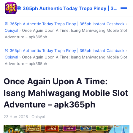
🎯 365ph Authentic Today Tropa Pinoy | 365ph Instant Cashback
🎯 365ph Authentic Today Tropa Pinoy | 365ph Instant Cashback
›
Opisyal
›
Once Again Upon A Time: Isang Mahiwagang Mobile Slot
Adventure – apk365ph
🎯 365ph Authentic Today Tropa Pinoy | 365ph Instant Cashback
›
Opisyal
›
Once Again Upon A Time: Isang Mahiwagang Mobile Slot
Adventure – apk365ph
Once Again Upon A Time:
Isang Mahiwagang Mobile Slot
Adventure – apk365ph
23 Hun 2026
· Opisyal