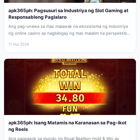
apk365ph: Pagsusuri sa Industriya ng Slot Gaming at
Responsableng Paglalaro
Ang pag-unawa sa mas malawak na ekosistema ng industriya
ng online casino ay nagbibigay ng mas malalim na perspektibo
sa...
11 Hul 2026
apk365ph: Isang Matamis na Karanasan sa Pag-ikot
ng Reels
Ang pagpasok sa mundo ng Royal Beellion Hold & Win ay