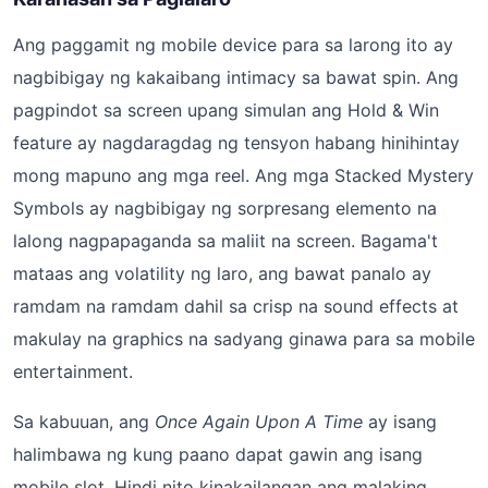
Ang paggamit ng mobile device para sa larong ito ay
nagbibigay ng kakaibang intimacy sa bawat spin. Ang
pagpindot sa screen upang simulan ang Hold & Win
feature ay nagdaragdag ng tensyon habang hinihintay
mong mapuno ang mga reel. Ang mga Stacked Mystery
Symbols ay nagbibigay ng sorpresang elemento na
lalong nagpapaganda sa maliit na screen. Bagama't
mataas ang volatility ng laro, ang bawat panalo ay
ramdam na ramdam dahil sa crisp na sound effects at
makulay na graphics na sadyang ginawa para sa mobile
entertainment.
Sa kabuuan, ang
Once Again Upon A Time
ay isang
halimbawa ng kung paano dapat gawin ang isang
mobile slot. Hindi nito kinakailangan ang malaking