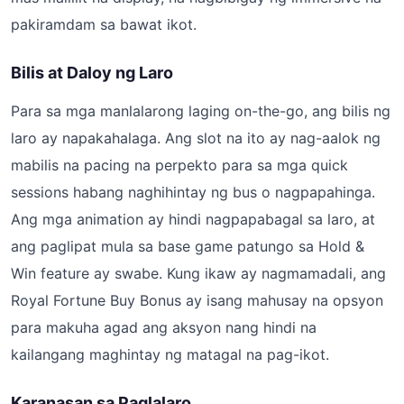
pakiramdam sa bawat ikot.
Bilis at Daloy ng Laro
Para sa mga manlalarong laging on-the-go, ang bilis ng
laro ay napakahalaga. Ang slot na ito ay nag-aalok ng
mabilis na pacing na perpekto para sa mga quick
sessions habang naghihintay ng bus o nagpapahinga.
Ang mga animation ay hindi nagpapabagal sa laro, at
ang paglipat mula sa base game patungo sa Hold &
Win feature ay swabe. Kung ikaw ay nagmamadali, ang
Royal Fortune Buy Bonus ay isang mahusay na opsyon
para makuha agad ang aksyon nang hindi na
kailangang maghintay ng matagal na pag-ikot.
Karanasan sa Paglalaro