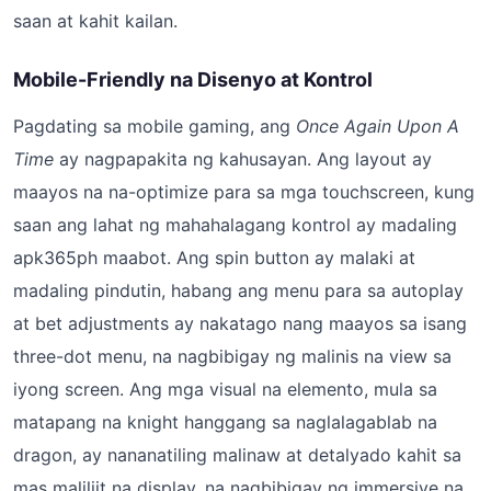
saan at kahit kailan.
Mobile-Friendly na Disenyo at Kontrol
Pagdating sa mobile gaming, ang
Once Again Upon A
Time
ay nagpapakita ng kahusayan. Ang layout ay
maayos na na-optimize para sa mga touchscreen, kung
saan ang lahat ng mahahalagang kontrol ay madaling
apk365ph maabot. Ang spin button ay malaki at
madaling pindutin, habang ang menu para sa autoplay
at bet adjustments ay nakatago nang maayos sa isang
three-dot menu, na nagbibigay ng malinis na view sa
iyong screen. Ang mga visual na elemento, mula sa
matapang na knight hanggang sa naglalagablab na
dragon, ay nananatiling malinaw at detalyado kahit sa
mas maliliit na display, na nagbibigay ng immersive na